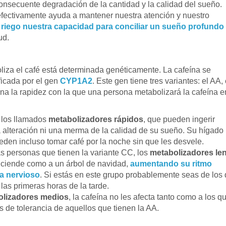
consecuente degradación de la cantidad y la calidad del sueño.
a efectivamente ayuda a mantener nuestra atención y nuestro
riego nuestra capacidad para conciliar un sueño profundo
ud.
iza el café está determinada genéticamente. La cafeína se
ficada por el gen
CYP1A2
. Este gen tiene tres variantes: el AA,
na la rapidez con la que una persona metabolizará la cafeína e
e los llamados
metabolizadores rápidos
, que pueden ingerir
a alteración ni una merma de la calidad de su sueño. Su hígado
den incluso tomar café por la noche sin que les desvele.
as personas que tienen la variante CC, los
metabolizadores le
nciende como a un árbol de navidad,
aumentando su ritmo
ma nervioso
. Si estás en este grupo probablemente seas de los
las primeras horas de la tarde.
olizadores medios
, la cafeína no les afecta tanto como a los q
s de tolerancia de aquellos que tienen la AA.