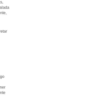
s,
salada
nte,
retar
rgo
ener
nte