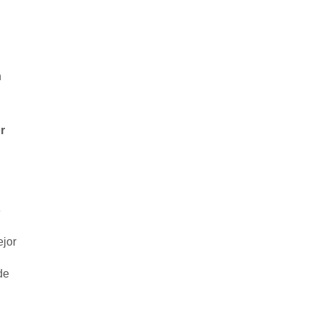
n
r
é
jor
de