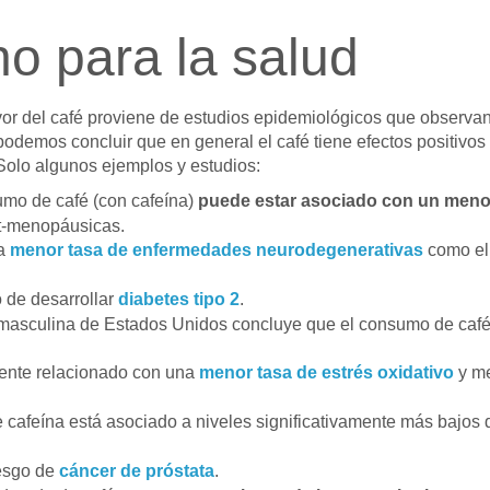
no para la salud
favor del café proviene de estudios epidemiológicos que observa
odemos concluir que en general el café tiene efectos positivos
. Solo algunos ejemplos y estudios:
mo de café (con cafeína)
puede estar asociado con un meno
t-menopáusicas.
na
menor tasa de enfermedades neurodegenerativas
como el
o de desarrollar
diabetes tipo 2
.
n masculina de Estados Unidos concluye que el consumo de caf
mente relacionado con una
menor tasa de estrés
oxidativo
y me
cafeína está asociado a niveles significativamente más bajos 
iesgo de
cáncer de próstata
.