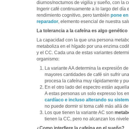
diurnos/nocturnos de vigilia y sueño, con la 
Ingerir café continuamente a lo largo del dí
rendimiento cognitivo, pero también
pone en 
reparador
, elemento esencial de nuestra sal
La tolerancia a la cafeína es algo genético
La capacidad con la que una persona metabol
metaboliza en el hígado por una enzima codi
y el CC. Cada una de estas variantes determi
organismo:
La variante AA determina la expresión d
mayores cantidades de café sin sufrir un
procesa la cafeína muy rápidamente y pue
En el otro lado del espectro están aquell
A estas personas un solo expresso los e
cardíaco e incluso alterando su siste
no puede dormir si toma café más allá de 
Los que tienen la variante AC son
metab
tienen la CC, pero no alcanzan los nivele
¿Como interfiere la cafeína en el sueño?