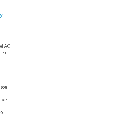
 y
 el AC
n su
ntos
.
 que
ue