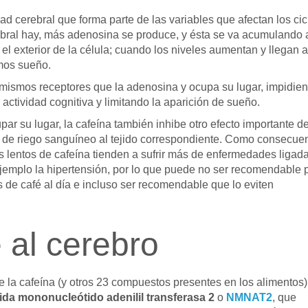
d cerebral que forma parte de las variables que afectan los cic
ebral hay, más adenosina se produce, y ésta se va acumulando 
el exterior de la célula; cuando los niveles aumentan y llegan a
imos sueño.
 mismos receptores que la adenosina y ocupa su lugar, impidie
ctividad cognitiva y limitando la aparición de sueño.
ar su lugar, la cafeína también inhibe otro efecto importante de
o de riego sanguíneo al tejido correspondiente. Como consecue
 lentos de cafeína tienden a sufrir más de enfermedades ligad
 ejemplo la hipertensión, por lo que puede no ser recomendable 
de café al día e incluso ser recomendable que lo eviten
 al cerebro
 la cafeína (y otros 23 compuestos presentes en los alimentos)
ida mononucleótido adenilil transferasa 2
o
NMNAT2
, que