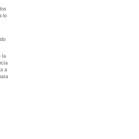
los
a lo
ndo
 la
ncia
as a
para