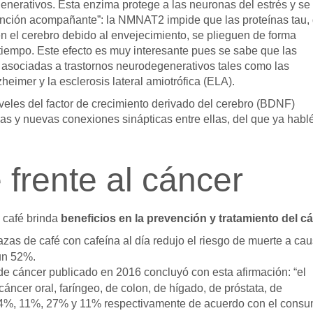
generativos. Esta enzima protege a las neuronas del estrés y se
función acompañante”: la NMNAT2 impide que las proteínas tau,
n el cerebro debido al envejecimiento, se plieguen de forma
 tiempo. Este efecto es muy interesante pues se sabe que las
 asociadas a trastornos neurodegenerativos tales como las
eimer y la esclerosis lateral amiotrófica (ELA).
veles del factor de crecimiento derivado del cerebro (BDNF)
s y nuevas conexiones sinápticas entre ellas, del que ya habl
 frente al cáncer
 café brinda
beneficios en la prevención y tratamiento del c
zas de café con cafeína al día redujo el riesgo de muerte a ca
 un 52%.
 de cáncer publicado en 2016 concluyó con esta afirmación: “el
áncer oral, faríngeo, de colon, de hígado, de próstata, de
4%, 11%, 27% y 11% respectivamente de acuerdo con el cons