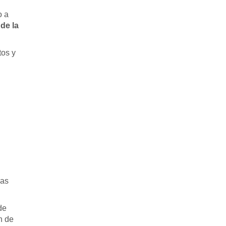
o a
de la
tos y
las
de
n de