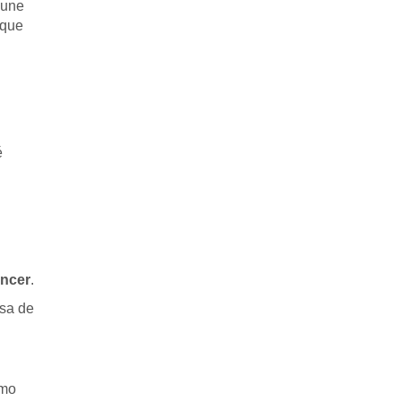
 une
 que
é
áncer
.
usa de
umo