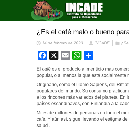
¿Es el café malo o bueno para
14 de febrero de 2020
INCADE
¿Sa
Facebook
X
Email
WhatsApp
Compart
El
café
es el producto alimenticio más comer
popular, o al menos la que está socialmente
Originario, como el Homo Sapiens, del Rift af
populares del mundo. Su consumo prácticamen
a los rincones más variados del planeta. En 
países escandinavos, con Finlandia a la cabe
Miles de millones de personas en todo el mund
café. Y aún así, sigue llevando el estigma d
salud¨.