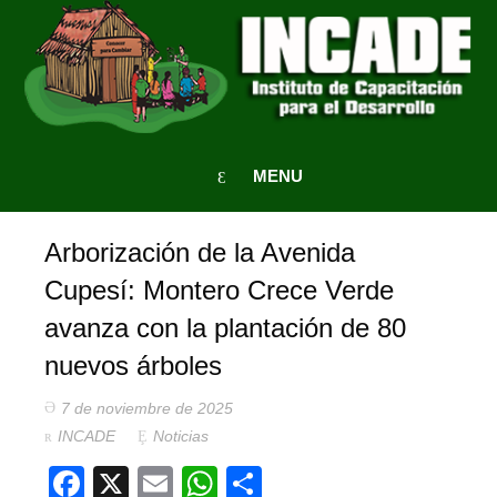
MENU
Arborización de la Avenida
Cupesí: Montero Crece Verde
avanza con la plantación de 80
nuevos árboles
7 de noviembre de 2025
INCADE
Noticias
Facebook
X
Email
WhatsApp
Compartir