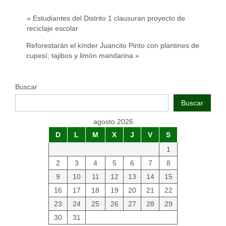
« Estudiantes del Distrito 1 clausuran proyecto de
reciclaje escolar
Reforestarán el kínder Juancito Pinto con plantines de
cupesí, tajibos y limón mandarina »
Buscar
Buscar
agosto 2026
D
L
M
X
J
V
S
1
2
3
4
5
6
7
8
9
10
11
12
13
14
15
16
17
18
19
20
21
22
23
24
25
26
27
28
29
30
31