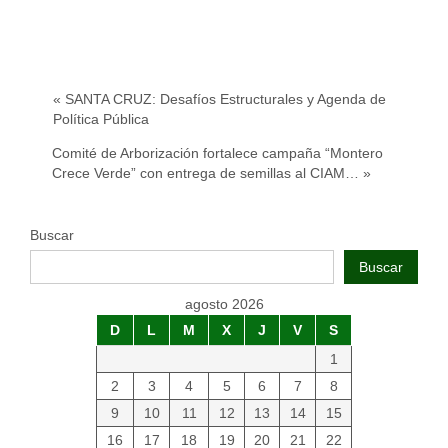
« SANTA CRUZ: Desafíos Estructurales y Agenda de
Política Pública
Comité de Arborización fortalece campaña “Montero
Crece Verde” con entrega de semillas al CIAM… »
Buscar
Buscar
agosto 2026
D
L
M
X
J
V
S
1
2
3
4
5
6
7
8
9
10
11
12
13
14
15
16
17
18
19
20
21
22